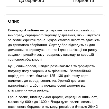
До обраного
Порівняти
Опис
Виноград
Альбано
— це перспективний столовий сорт
винограду середнього терміну дозрівання, який цінується
за великі ефектні грона, чудові смакові якості та здатність
до тривалого зберігання. Сорт добре підходить як для
домашнього вирощування, так і для реалізації на ринку
завдяки привабливому товарному вигляду та хорошій
транспортабельності.
Кущі сильнорослі, швидко розвиваються та формують
потужну лозу з хорошим визріванням. Вегетаційний
період становить близько 125–130 днів, тому сорт
належить до середньостиглих. Урожай достигає
наприкінці літа або на початку осені залежно від
кліматичних умов регіону.
Грона великі, циліндричної форми, середньої щільності,
масою від 600 г до 1600 г. Ягоди дуже великі, овальні,
насиченого бордового кольору, розміром близько 26×42