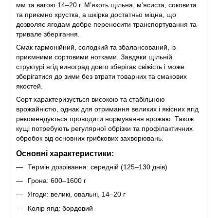
мм та вагою 14–20 г. М’якоть щільна, м’ясиста, соковита
та приємно хрустка, а шкірка достатньо міцна, що
дозволяє ягодам добре переносити транспортування та
тривале зберігання.
Смак гармонійний, солодкий та збалансований, із
приємними сортовими нотками. Завдяки щільній
структурі ягід виноград довго зберігає свіжість і може
зберігатися до зими без втрати товарних та смакових
якостей.
Сорт характеризується високою та стабільною
врожайністю, однак для отримання великих і якісних ягід
рекомендується проводити нормування врожаю. Також
кущі потребують регулярної обрізки та профілактичних
обробок від основних грибкових захворювань.
Основні характеристики:
Термін дозрівання: середній (125–130 днів)
Грона: 600–1600 г
Ягоди: великі, овальні, 14–20 г
Колір ягід: бордовий