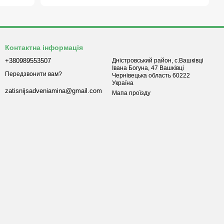
Контактна інформація
+380989553507
Дністровський район, с.Вашківці
Івана Богуна, 47 Вашківці
Передзвонити вам?
Чернівецька область 60222
Україна
zatisnijsadveniamina@gmail.com
Мапа проїзду