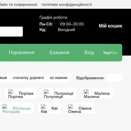
бмін та повернення
політики конфіденційності
Графік роботи:
Пн-Сб:
09:00–20:00
Мій кошик
Нд:
Вихідний
Порівняння
Бажання
Вхід
Укр
Рус
Відображення:
евше
спочатку дорожчі
за назвою
Порічка
Полуниця
Малина
Фісташка
Ківі
Ожина