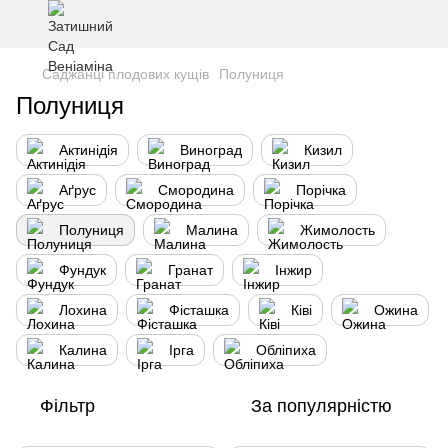
Саджанці плодових кущів
Полуниця
Полуниця
Актинідія
Виноград
Кизил
Аґрус
Смородина
Порічка
Полуниця
Малина
Жимолость
Фундук
Гранат
Інжир
Лохина
Фісташка
Ківі
Ожина
Калина
Ірга
Обліпиха
Фільтр
За популярністю