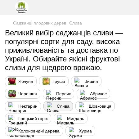
Саджанці плодових дерев
Слива
Великий вибір саджанців сливи —
популярні сорти для саду, висока
приживлюваність та доставка по
Україні. Обирайте якісні фруктові
сливи для щедрого врожаю.
Яблуня
Груша
Вишня
Черешня
Персик
Абрикос
Нектарин
Слива
Шовковиця
Грецький горіх
Мигдаль
Колоновидні дерева
Хурма