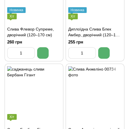
Новинка
Новинка
Хіт
Хіт
Слива Флевор Супреме,
Диплоїдна Слива Блек
дворічний (120–170 см)
Амбер, дворічний (120–170
см)
260 грн
255 грн
Хіт