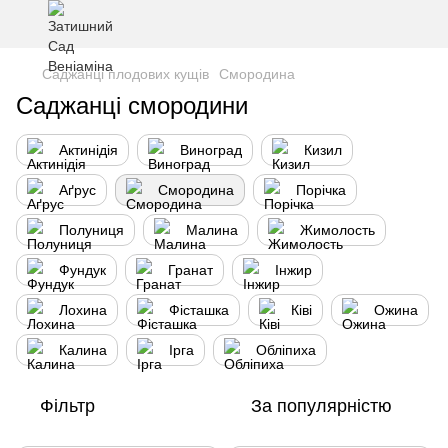
Саджанці плодових кущів
Смородина
Саджанці смородини
Актинідія
Виноград
Кизил
Аґрус
Смородина
Порічка
Полуниця
Малина
Жимолость
Фундук
Гранат
Інжир
Лохина
Фісташка
Ківі
Ожина
Калина
Ірга
Обліпиха
Фільтр
За популярністю