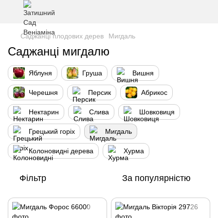
Саджанці плодових дерев
Мигдаль
Саджанці мигдалю
Яблуня
Груша
Вишня
Черешня
Персик
Абрикос
Нектарин
Слива
Шовковиця
Грецький горіх
Мигдаль
Колоновидні дерева
Хурма
Фільтр
За популярністю