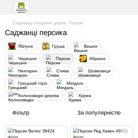
Саджанці плодових дерев
Персик
Саджанці персика
Яблуня
Груша
Вишня
Черешня
Персик
Абрикос
Нектарин
Слива
Шовковиця
Грецький горіх
Мигдаль
Колоновидні дерева
Хурма
Фільтр
За популярністю