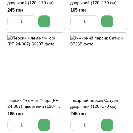
дворічний (120–170 см)
дворічний (120–170 см)
245 грн
165 грн
Персик Флемінг Ф’юрі (PF
Інжирний персик Сатурн,
24-007), дворічний (120–
дворічний (120–170 см)
170 см)
185 грн
245 грн