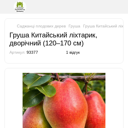
Саджанці плодових дерев
Груша
Груша Китайський ліхта
Груша Китайський ліхтарик,
дворічний (120–170 см)
Артикул:
93377
1 відгук