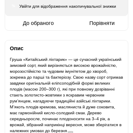
Увійти
для відображення накопичувальної знижки
%
До обраного
Порівняти
Опис
Груша «Китайський ліхтарик» — це сучасний український
зимовий сорт, який вирізняється високою врожайністю,
морозостійкістю та чудовим імунітетом до хвороб,
зокрема до парші та бактеріозу. Свою назву сорт отримав
завдяки оригінальній еліпсоподібній формі великих
плодів (масою 200–300 г), які при повному дозріванні
стають золотисто-жовтими з яскравим червоним
рум’янцем, нагадуючи традиційні азійські ліхтарики.
М’якоть плодів кремова, масляниста й дуже соковита,
має гармонійний кисло-солодкий смак. Дерево
середньоросле, починає плодоносити на 3–4 рік, а
врожай, зібраний наприкінці вересня, може зберігатися в
належних умовах до березня.