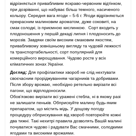
відрізняється привабливим яскраво-червоним відтінком,
при дозріванні, що набуває більш темного, насиченого
кольору. Середня вага ягоди – 5-6 г. Ягоди відрізняються
прекрасним малиновим ароматом, дуже соковиті, на
смак солодкі, із приємною кислинкою. Сорт входить у
плодоношення у першій декаді липня і плодоносить до
морозів. Завдяки своїм високим смаковим якостям,
привабливому зовнішньому вигляду та чудовій лежкості
та транспортабельності, сорт популярний для
комерційного вирощування. Чудово росте у всіх
кліматичних зонах України.
Догляд:
Для профілактики хвороб не слід нехтувати
своєчасним проріджуванням чагарників та добривами.
Після збору врожаю, необхідно ретельно вирізати всі
пагони, що відплодоносили.
Обов’язково вирізати всі уражені стебла, ні в якому разі
не залишати пеньків. Обприскуйте малину будь-яким
препаратом, що містить мідь. У дощову погоду
процедуру обприскування від хвороб повторюйте кожні
два тижні. Такі нехитрі правила дозволять Вашій малині
почуватися чудово і радувати Вас смачними, солодкими
ягодами та високими врожаями.