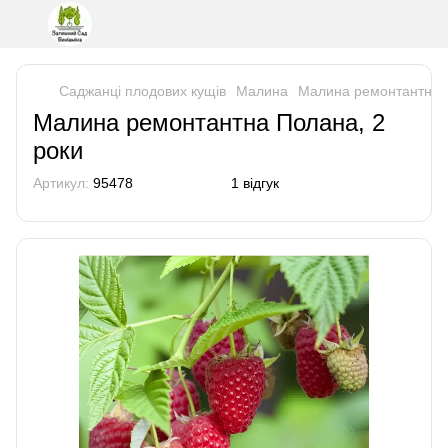
Саджанці плодових кущів
Малина
Малина ремонтантна П
Малина ремонтантна Полана, 2
роки
Артикул:
95478
1 відгук