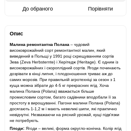
До обраного
Порівняти
Опис
Малина ремонтантна Полана
– чудовий
високоврожайний сорт ремонтантної малин, який
виведений в Польщі у 1991 році схрещуванням сортів
Зева (Zeva Herbsternte) і Херітедж (Heritage). Є одним із
високоврожайних і скороплідний сортів. Ягоди починають
дозрівати в кінці липня, і плодоношення триває аж до
самих морозів. При правильній агротехніці за сезон з 1
куща можна зібрати до 4-5 кг прекрасних ягід. Хоча
малина Полана (Polana) вважається більше
промисловим сортом, багато садівники вподобали її за
простоту в вирощуванні. Пагони малини Полана (Polana)
досягають 1-1,2 м і мають невеликі шипи, які практично
невідчутні. Незважаючи на рясний урожай, кущі підв'язки
не потребують.
Плоди:
Ягоди – великі, форма округло-конічна. Колір ягід