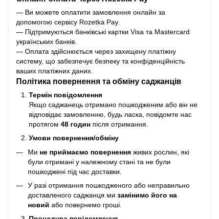
— Ви можете оплатити замовлення онлайн за
допомогою сервісу Rozetka Pay.
— Підтримуються банківські картки Visa та Mastercard
українських банків.
— Оплата здійснюється через захищену платіжну
систему, що забезпечує безпеку та конфіденційність
ваших платіжних даних.
Політика повернення та обміну саджанців
Термін повідомлення
Якщо саджанець отримано пошкодженим або він не
відповідає замовленню, будь ласка, повідомте нас
протягом
48 годин
після отримання.
Умови повернення/обміну
Ми
не приймаємо повернення
живих рослин, які
були отримані у належному стані та не були
пошкоджені під час доставки.
У разі отримання пошкодженого або неправильно
доставленого саджанця ми
замінимо його на
новий
або повернемо гроші.
Процедура повідомлення