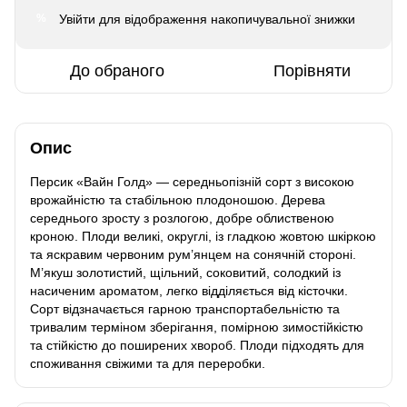
Увійти
для відображення накопичувальної знижки
%
До обраного
Порівняти
Опис
Персик «Вайн Голд» — середньопізній сорт з високою
врожайністю та стабільною плодоношою. Дерева
середнього зросту з розлогою, добре облиственою
кроною. Плоди великі, округлі, із гладкою жовтою шкіркою
та яскравим червоним рум’янцем на сонячній стороні.
М’якуш золотистий, щільний, соковитий, солодкий із
насиченим ароматом, легко відділяється від кісточки.
Сорт відзначається гарною транспортабельністю та
тривалим терміном зберігання, помірною зимостійкістю
та стійкістю до поширених хвороб. Плоди підходять для
споживання свіжими та для переробки.