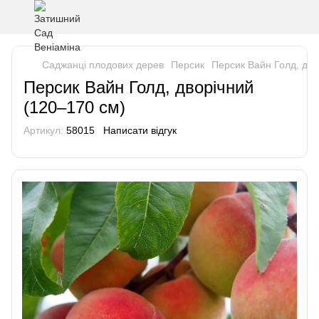
Саджанці плодових дерев
Персик
Персик Вайн Голд, дво
Персик Вайн Голд, дворічний
(120–170 см)
Артикул:
58015
Написати відгук