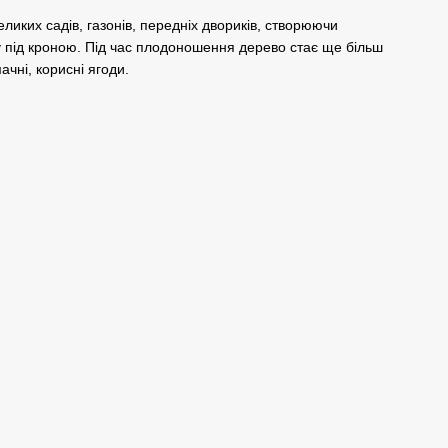
иких садів, газонів, передніх двориків, створюючи
у під кроною. Під час плодоношення дерево стає ще більш
чні, корисні ягоди.