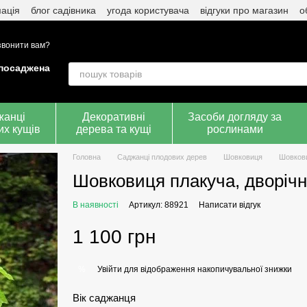
ація
блог садівника
угода користувача
відгуки про магазин
о
вонити вам?
 посаджена
жанці
Декоративні
Засоби догляду за
их кущів
дерева та кущі
рослинами
Головна
Саджанці плодових дерев
Шовковиця
Шовкови
Шовковиця плакуча, дворічн
В наявності
Артикул: 88921
Написати відгук
1 100 грн
Увійти
для відображення накопичувальної знижки
%
Вік саджанця