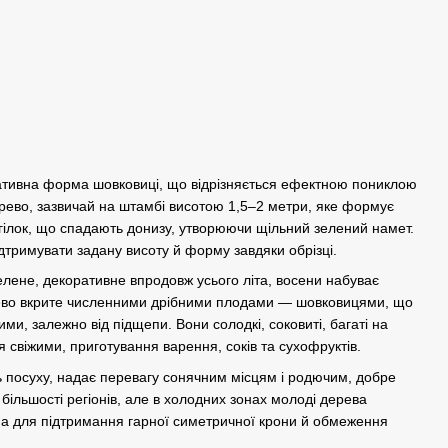
ративна форма шовковиці, що відрізняється ефектною пониклою
ево, зазвичай на штамбі висотою 1,5–2 метри, яке формує
 гілок, що спадають донизу, утворюючи щільний зелений намет.
дтримувати задану висоту й форму завдяки обрізці.
елене, декоративне впродовж усього літа, восени набуває
ево вкрите численними дрібними плодами — шовковицями, що
и, залежно від підщепи. Вони солодкі, соковиті, багаті на
 свіжими, приготування варення, соків та сухофруктів.
 посуху, надає перевагу сонячним місцям і родючим, добре
більшості регіонів, але в холодних зонах молоді дерева
на для підтримання гарної симетричної крони й обмеження