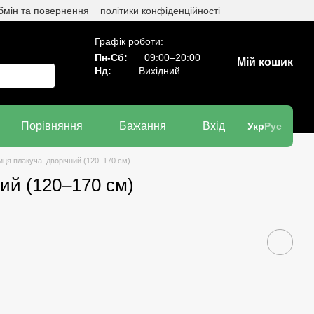
бмін та повернення
політики конфіденційності
Графік роботи:
Пн-Сб:
09:00–20:00
Мій кошик
Нд:
Вихідний
Порівняння
Бажання
Вхід
Укр
Рус
ця плакуча, дворічний (120–170 см)
ий (120–170 см)