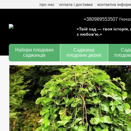
про нас
оплата і доставка
контактна інформ
Перейти до основного контенту
+380989553507
Передз
«Твій сад — твоя історія,
з любов’ю.»
Набори плодових
Саджанці
Сад
саджанців
плодових дерев
плодов