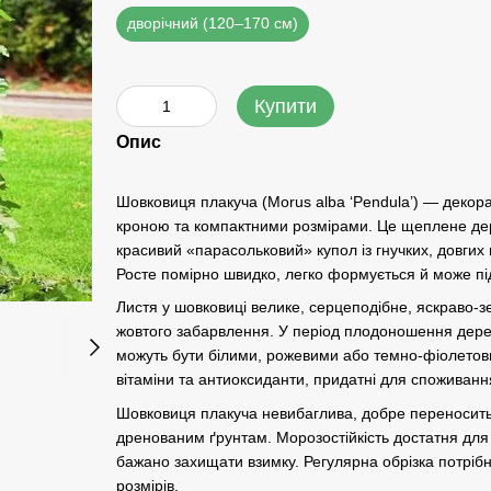
дворічний (120–170 см)
Купити
Опис
Шовковиця плакуча (Morus alba ‘Pendula’) — деко
кроною та компактними розмірами. Це щеплене дер
красивий «парасольковий» купол із гнучких, довгих
Росте помірно швидко, легко формується й може пі
Листя у шовковиці велике, серцеподібне, яскраво-з
жовтого забарвлення. У період плодоношення дер
можуть бути білими, рожевими або темно-фіолетовим
вітаміни та антиоксиданти, придатні для споживання
Шовковиця плакуча невибаглива, добре переносить
дренованим ґрунтам. Морозостійкість достатня для 
бажано захищати взимку. Регулярна обрізка потріб
розмірів.