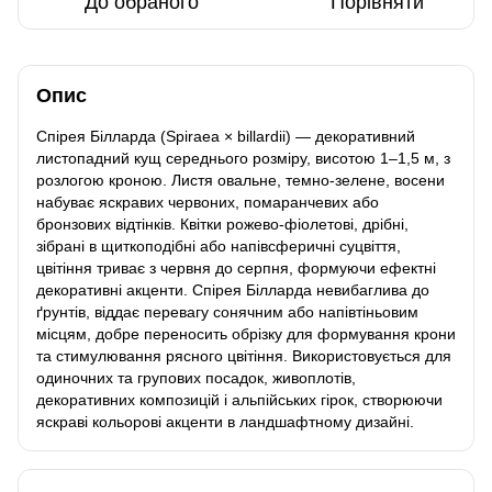
До обраного
Порівняти
Опис
Спірея Білларда (Spiraea × billardii) — декоративний
листопадний кущ середнього розміру, висотою 1–1,5 м, з
розлогою кроною. Листя овальне, темно-зелене, восени
набуває яскравих червоних, помаранчевих або
бронзових відтінків. Квітки рожево-фіолетові, дрібні,
зібрані в щиткоподібні або напівсферичні суцвіття,
цвітіння триває з червня до серпня, формуючи ефектні
декоративні акценти. Спірея Білларда невибаглива до
ґрунтів, віддає перевагу сонячним або напівтіньовим
місцям, добре переносить обрізку для формування крони
та стимулювання рясного цвітіння. Використовується для
одиночних та групових посадок, живоплотів,
декоративних композицій і альпійських гірок, створюючи
яскраві кольорові акценти в ландшафтному дизайні.