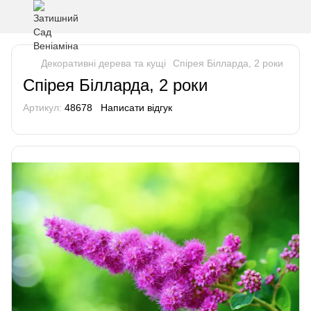
Декоративні дерева та кущі
Спірея Білларда, 2 роки
Спірея Білларда, 2 роки
Артикул:
48678
Написати відгук