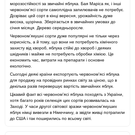
морозостійкості за звичайні яблука. Бая Маріса як, і інші
червоном'ясі сорти самоплідна запилювачів не потребує.
Дозріває цей сорт в кінці вересня, урожайність дуже
висока, щорічна. Зберігається в звичайних умовах до
січня місяця. Дерево середньоросле.
Червоном’якушні сорти дуже популярні не тільки через
корисність, а й тому, що вони не потребують хімічного
захисту від хвороб, яблука стійкі до хвороб і деяких
шкідників і майже не потребують обробки хімією. Це
економить час, витрати на препарати і основне
екологічно.
Сьогодні деякі країни експортують червоном'ясі яблука
для продажу на провідних ринках світу за ціною, що в
декілька разів перевершує вартість звичайних яблук.
Цікавий факт всі червоном'ясі яблука походять з України,
хотя багато років селекція цих сортів розвивалась на
Заході. У часи другої світової зразки червоном'якуших
яблук німці вивезли в Німеччину, а звідти живці потрапили
до США і так поширились по всьому світі.