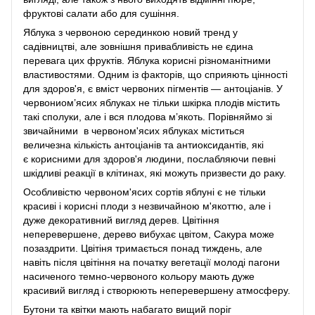
фруктові салати або для сушіння.
Яблука з червоною серединкою новий тренд у
садівництві, але зовнішня привабливість не єдина
перевага цих фруктів. Яблука корисні різноманітними
властивостями. Одним із факторів, що сприяють цінності
для здоров'я, є вміст червоних пігментів — антоціанів. У
червониом’ясих яблуках не тільки шкірка плодів містить
такі сполуки, але і вся плодова м’якоть. Порівняймо зі
звичайними в червоном'ясих яблуках міститься
величезна кількість антоціанів та антиоксидантів, які
є корисними для здоров'я людини, послабляючи певні
шкідливі реакції в клітинах, які можуть призвести до раку.
Особливістю червоном'ясих сортів яблуні є не тільки
красиві і корисні плоди з незвичайною м'якоттю, але і
дуже декоративний вигляд дерев. Цвітіння
неперевершене, дерево вибухає цвітом, Сакура може
позаздрити. Цвітіня тримається понад тиждень, але
навіть після цвітіння на початку вегетації молоді пагони
насиченого темно-червоного кольору мають дуже
красивий вигляд і створюють неперевершену атмосферу.
Бутони та квітки мають набагато вищий поріг