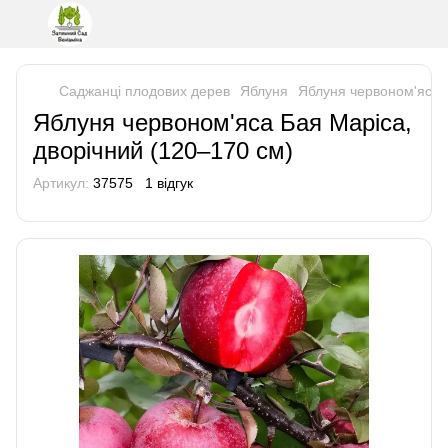
Саджанці плодових дерев
Яблуня
Яблуня червоном'яса Б
Яблуня червоном'яса Бая Маріса,
дворічний (120–170 см)
Артикул:
37575
1 відгук