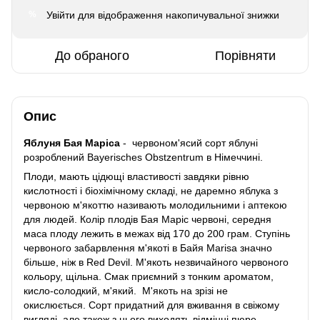
Увійти
для відображення накопичувальної знижки
%
До обраного
Порівняти
Опис
Яблуня Бая Маріса
- червоном'ясий сорт яблуні
розроблений Bayerisches Obstzentrum в Німеччині.
Плоди, мають цідющі властивості завдяки рівню
кислотності і біохімічному складі, не даремно яблука з
червоною м'якоттю називають молодильними і аптекою
для людей. Колір плодів Бая Маріс червоні, середня
маса плоду лежить в межах від 170 до 200 грам. Ступінь
червоного забарвлення м'якоті в Байя Marisa значно
більше, ніж в Red Devil. М'якоть незвичайного червоного
кольору, щільна. Смак приємний з тонким ароматом,
кисло-солодкий, м'який. М'якоть на зрізі не
окислюється. Сорт придатний для вживання в свіжому
вигляді, але також з нього виходять відмінні пюре,